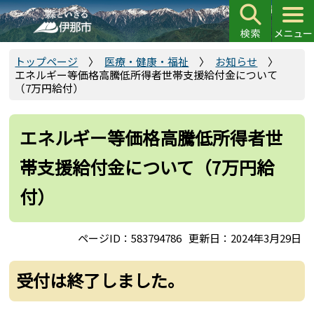
こ
の
ペ
ー
トップページ
医療・健康・福祉
お知らせ
エネルギー等価格高騰低所得者世帯支援給付金について
ジ
（7万円給付）
の
先
頭
エネルギー等価格高騰低所得者世
で
帯支援給付金について（7万円給
す
付）
ページID：583794786
更新日：2024年3月29日
受付は終了しました。