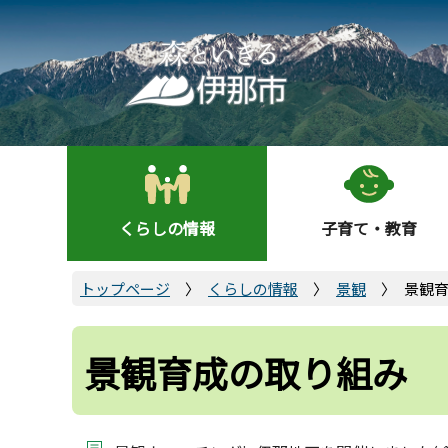
こ
の
ペ
ー
ジ
の
先
頭
くらしの情報
子育て・教育
で
す
トップページ
くらしの情報
景観
景観
景観育成の取り組み