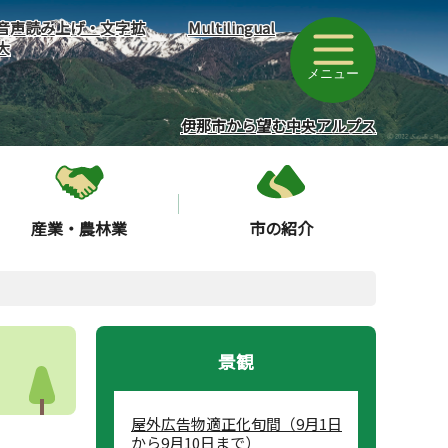
音声読み上げ・文字拡
Multilingual
大
メニュー
伊那市から望む中央アルプス
産業・農林業
市の紹介
景観
屋外広告物適正化旬間（9月1日
から9月10日まで）