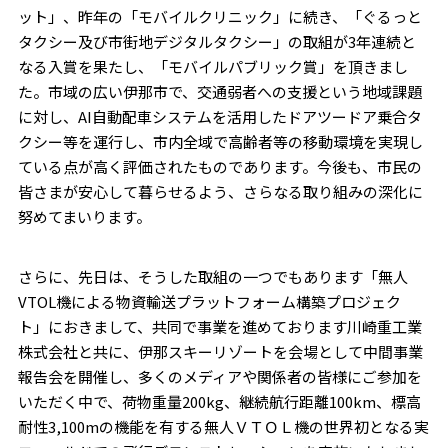
ット」、昨年の「モバイルクリニック」に続き、「ぐるっと
タクシー及び市街地デジタルタクシー」の取組が3年連続と
なる入賞を果たし、「モバイルパブリック賞」を頂きまし
た。市域の広い伊那市で、交通弱者への支援という地域課題
に対し、AI自動配車システムを活用したドアツードア乗合タ
クシー等を運行し、市内全域で高齢者等の移動環境を実現し
ている点が高く評価されたものであります。今後も、市民の
皆さまが安心して暮らせるよう、さらなる取り組みの深化に
努めてまいります。
さらに、先日は、そうした取組の一つでもあります「無人
VTOL機による物資輸送プラットフォーム構築プロジェク
ト」におきまして、共同で事業を進めております川崎重工業
株式会社と共に、伊那スキーリゾートを会場として中間事業
報告会を開催し、多くのメディアや関係者の皆様にご参加を
いただく中で、荷物重量200kg、継続航行距離100km、標高
耐性3,100mの機能を有する無人ＶＴＯＬ機の世界初となる実