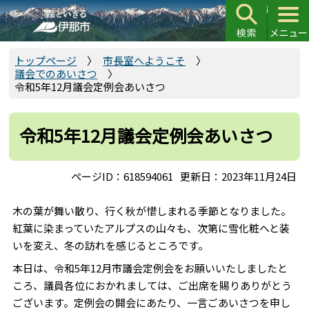
こ
の
ペ
ー
トップページ
市長室へようこそ
議会でのあいさつ
ジ
令和5年12月議会定例会あいさつ
の
先
頭
令和5年12月議会定例会あいさつ
で
す
ページID：618594061
更新日：2023年11月24日
木の葉が舞い散り、行く秋が惜しまれる季節となりました。
紅葉に染まっていたアルプスの山々も、次第に雪化粧へと装
いを変え、冬の訪れを感じるところです。
本日は、令和5年12月市議会定例会をお願いいたしましたと
ころ、議員各位におかれましては、ご出席を賜りありがとう
ございます。定例会の開会にあたり、一言ごあいさつを申し