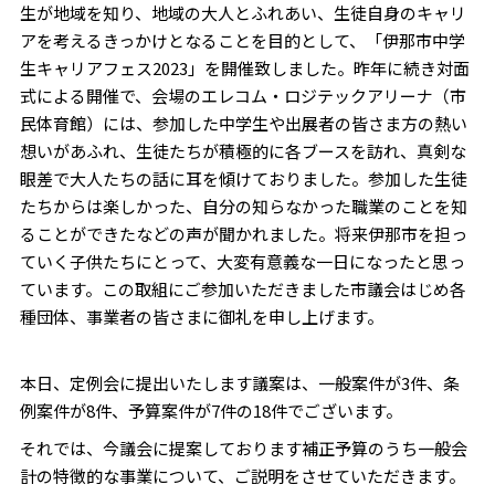
生が地域を知り、地域の大人とふれあい、生徒自身のキャリ
アを考えるきっかけとなることを目的として、「伊那市中学
生キャリアフェス2023」を開催致しました。昨年に続き対面
式による開催で、会場のエレコム・ロジテックアリーナ（市
民体育館）には、参加した中学生や出展者の皆さま方の熱い
想いがあふれ、生徒たちが積極的に各ブースを訪れ、真剣な
眼差で大人たちの話に耳を傾けておりました。参加した生徒
たちからは楽しかった、自分の知らなかった職業のことを知
ることができたなどの声が聞かれました。将来伊那市を担っ
ていく子供たちにとって、大変有意義な一日になったと思っ
ています。この取組にご参加いただきました市議会はじめ各
種団体、事業者の皆さまに御礼を申し上げます。
本日、定例会に提出いたします議案は、一般案件が3件、条
例案件が8件、予算案件が7件の18件でございます。
それでは、今議会に提案しております補正予算のうち一般会
計の特徴的な事業について、ご説明をさせていただきます。