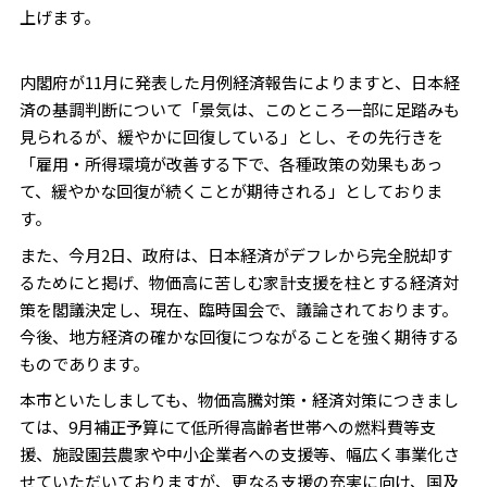
上げます。
内閣府が11月に発表した月例経済報告によりますと、日本経
済の基調判断について「景気は、このところ一部に足踏みも
見られるが、緩やかに回復している」とし、その先行きを
「雇用・所得環境が改善する下で、各種政策の効果もあっ
て、緩やかな回復が続くことが期待される」としておりま
す。
また、今月2日、政府は、日本経済がデフレから完全脱却す
るためにと掲げ、物価高に苦しむ家計支援を柱とする経済対
策を閣議決定し、現在、臨時国会で、議論されております。
今後、地方経済の確かな回復につながることを強く期待する
ものであります。
本市といたしましても、物価高騰対策・経済対策につきまし
ては、9月補正予算にて低所得高齢者世帯への燃料費等支
援、施設園芸農家や中小企業者への支援等、幅広く事業化さ
せていただいておりますが、更なる支援の充実に向け、国及