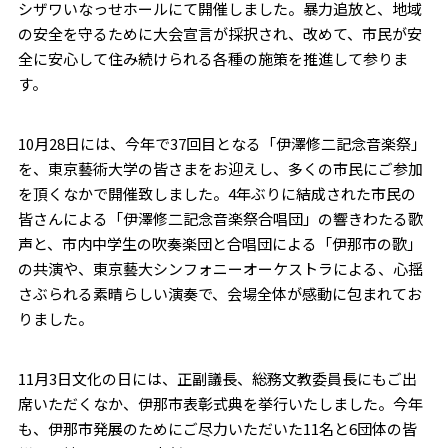
シザワいなっせホールにて開催しました。暴力追放と、地域
の安全を守るために大会宣言が採択され、改めて、市民が安
全に安心して住み続けられる各種の施策を推進して参りま
す。
10月28日には、今年で37回目となる「伊澤修二記念音楽祭」
を、東京藝術大学の皆さまをお迎えし、多くの市民にご参加
を頂くなかで開催致しました。4年ぶりに結成された市民の
皆さんによる「伊澤修二記念音楽祭合唱団」の響きわたる歌
声と、市内中学生の吹奏楽団と合唱団による「伊那市の歌」
の共演や、東京藝大シンフォニーオーケストラによる、心揺
さぶられる素晴らしい演奏で、会場全体が感動に包まれてお
りました。
11月3日文化の日には、正副議長、総務文教委員長にもご出
席いただくなか、伊那市表彰式典を挙行いたしました。今年
も、伊那市発展のためにご尽力いただいた11名と6団体の皆