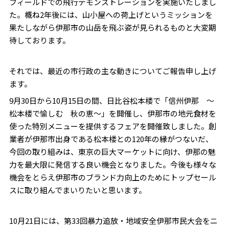
フィールドでの飛行デモンストレーションを実施いたしまし
た。概ね2年後には、山小屋への荷上げというミッションを
果たしながら伊那市の山岳を飛ぶ姿が見られるものと大変期
待しております。
それでは、最近の市行政の主な動きについてご報告申し上げ
ます。
9月30日から10月15日の間、日比谷松本楼で「信州伊那 ～
松本楼で愉しむ 秋の恵～」を開催し、伊那市の地元食材を
使った特別メニューを提供するフェアを開催致しました。創
業者が伊那市出身である松本楼との120年の縁がつないだ、
今回の取り組みは、東京の巨大マーケットに向け、伊那の魅
力を最大限に発信する良い機会となりました。今後も様々な
機会をとらえ伊那市のブランド力向上のためにトップセール
スに取り組んでまいりたいと思います。
10月21日には、第33回暴力追放・地域安全伊那市民大会をニ