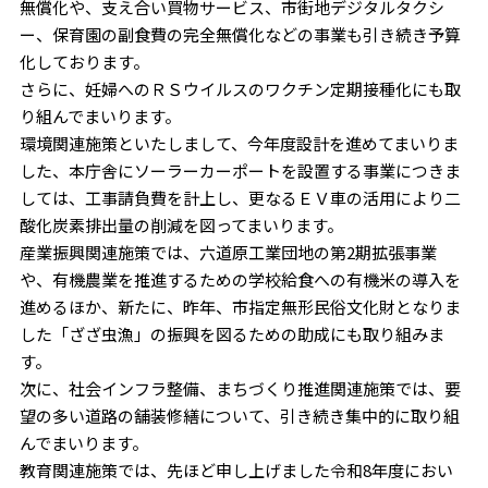
無償化や、支え合い買物サービス、市街地デジタルタクシ
ー、保育園の副食費の完全無償化などの事業も引き続き予算
化しております。
さらに、妊婦へのＲＳウイルスのワクチン定期接種化にも取
り組んでまいります。
環境関連施策といたしまして、今年度設計を進めてまいりま
した、本庁舎にソーラーカーポートを設置する事業につきま
しては、工事請負費を計上し、更なるＥＶ車の活用により二
酸化炭素排出量の削減を図ってまいります。
産業振興関連施策では、六道原工業団地の第2期拡張事業
や、有機農業を推進するための学校給食への有機米の導入を
進めるほか、新たに、昨年、市指定無形民俗文化財となりま
した「ざざ虫漁」の振興を図るための助成にも取り組みま
す。
次に、社会インフラ整備、まちづくり推進関連施策では、要
望の多い道路の舗装修繕について、引き続き集中的に取り組
んでまいります。
教育関連施策では、先ほど申し上げました令和8年度におい