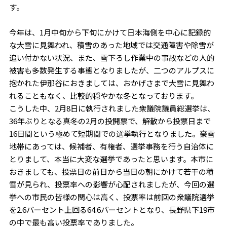
す。
今年は、1月中旬から下旬にかけて日本海側を中心に記録的
な大雪に見舞われ、積雪のあった地域では交通障害や除雪が
追い付かない状況、また、雪下ろし作業中の事故などの人的
被害も多数発生する事態となりましたが、二つのアルプスに
抱かれた伊那谷におきましては、おかげさまで大雪に見舞わ
れることもなく、比較的穏やかな冬となっております。
こうした中、2月8日に執行されました衆議院議員総選挙は、
36年ぶりとなる真冬の2月の投開票で、解散から投票日まで
16日間という極めて短期間での選挙執行となりました。豪雪
地帯にあっては、候補者、有権者、選挙事務を行う自治体に
とりまして、本当に大変な選挙であったと思います。本市に
おきましても、投票日の前日から当日の朝にかけて若干の積
雪が見られ、投票率への影響が心配されましたが、今回の選
挙への市民の皆様の関心は高く、投票率は前回の衆議院選挙
を2.6パーセント上回る64.6パーセントとなり、長野県下19市
の中で最も高い投票率でありました。