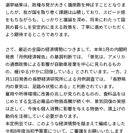
選挙結果は、政権与党が大きく議席数を伸ばすこととなりま
したが、我が国を取り巻く課題は山積しており、スピード感
をもちながらも、しっかりと議論を深め、将来にわたって国
民の暮らしを安定的に支える政策を、丁寧に進めていただく
よう期待するところであります。
さて、最近の全国の経済情勢につきまして、本年1月の内閣府
発表「月例経済報告」の基調判断では、「景気は、アメリカ
の通商政策による影響が自動車産業を中心に見られるもの
の、緩(ゆる)やかに回復している」とされています。一方、2
月13日発表の長野経済研究所による月例調査では、「長野県
内の景気は、足踏み状態にある」と判断されています。
雇用や所得環境に改善の兆しが見られるものの、食料品をは
じめとする生活必需品の物価高騰が続く中、景気回復の実感
は乏しく、今後も個人消費に影響を与える物価や、賃上げの
動向を注視していく必要があります。
本定例会では、このような経済情勢を踏まえて編成しました
令和8年度当初予算案について、ご審議をお願いいたします