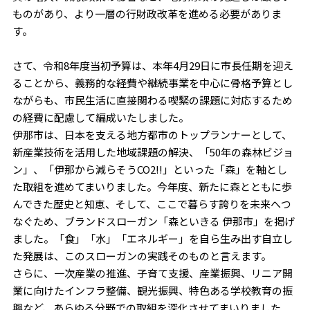
ものがあり、より一層の行財政改革を進める必要がありま
す。
さて、令和8年度当初予算は、本年4月29日に市長任期を迎え
ることから、義務的な経費や継続事業を中心に骨格予算とし
ながらも、市民生活に直接関わる喫緊の課題に対応するため
の経費に配慮して編成いたしました。
伊那市は、日本を支える地方都市のトップランナーとして、
新産業技術を活用した地域課題の解決、「50年の森林ビジョ
ン」、「伊那から減らそうCO2!!」といった「森」を軸とし
た取組を進めてまいりました。今年度、新たに森とともに歩
んできた歴史と知恵、そして、ここで暮らす誇りを未来へつ
なぐため、ブランドスローガン「森といきる 伊那市」を掲げ
ました。「食」「水」「エネルギー」を自ら生み出す自立し
た発展は、このスローガンの実践そのものと言えます。
さらに、一次産業の推進、子育て支援、産業振興、リニア開
業に向けたインフラ整備、観光振興、特色ある学校教育の振
興など、あらゆる分野での取組を深化させてまいりました