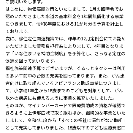
ご説明いたします。
はじめに、物価高騰対策といたしまして、1月の臨時会でお
認めいただきました水道の基本料金を1年間無償化する事業
につきまして、令和8年度における11か月分の予算を計上し
ております。
次に、移住定住関連施策では、昨年の12月定例会にてお認め
いただきました債務負担行為によりまして、4年目となりま
す「いな住まいる補助金制度」を予算化し、さらなる定住の
促進を図ってまいります。
福祉施策関連予算でございますが、ぐるっとタクシーは利用
の多い午前中の台数の充実を図ってまります。また、がん患
者向けに取り組んでいるアピアランス助成事業につきまし
て、小学校1年生から18歳までのこどもを対象として、がん
以外の疾患にも使えるように事業を拡充いたしました。
そのほか、マイナンバーカードで医療費助成の資格が確認で
きるように上伊那広域で取り組むほか、継続的な事業といた
しまして、令和4年度から「すべての福祉に漏れがない取組」
として充実してまいりました、18歳以下の子ども医療費窓口