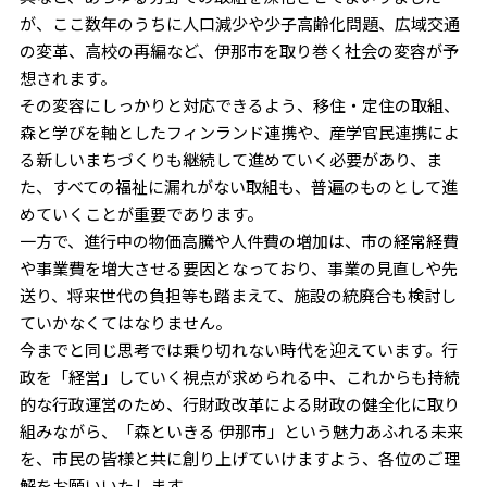
が、ここ数年のうちに人口減少や少子高齢化問題、広域交通
の変革、高校の再編など、伊那市を取り巻く社会の変容が予
想されます。
その変容にしっかりと対応できるよう、移住・定住の取組、
森と学びを軸としたフィンランド連携や、産学官民連携によ
る新しいまちづくりも継続して進めていく必要があり、ま
た、すべての福祉に漏れがない取組も、普遍のものとして進
めていくことが重要であります。
一方で、進行中の物価高騰や人件費の増加は、市の経常経費
や事業費を増大させる要因となっており、事業の見直しや先
送り、将来世代の負担等も踏まえて、施設の統廃合も検討し
ていかなくてはなりません。
今までと同じ思考では乗り切れない時代を迎えています。行
政を「経営」していく視点が求められる中、これからも持続
的な行政運営のため、行財政改革による財政の健全化に取り
組みながら、「森といきる 伊那市」という魅力あふれる未来
を、市民の皆様と共に創り上げていけますよう、各位のご理
解をお願いいたします。