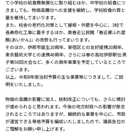
て小学校の給食費無償化に取り組むほか、中学校の給食につ
きましても、物価高騰分への支援を継続し、学校給食の質と
量を維持してまいります。
また、校舎の老朽化対策として屋根・外壁を中心に、3校で
長寿命化工事に着手するほか、東春近公民館「春近郷ふれ愛
館(あいかん)」の改修も行ってまいります。
そのほか、伊那市誕生20周年、新宿区との友好提携20周年、
東京藝術大学との連携40周年、さらには春の高校伊那駅伝 男
子第50回大会など、多くの周年事業を予定しているところで
ございます。
以上、令和8年度当初予算の主な事業等につきまして、ご説
明をいたしました。
物価の高騰の影響に加え、税制改正についても、さらに検討
が進められると思われます。今後の地方財政への影響が懸念
されるところではありますが、継続的な事業を中心に、市政
が運営できる骨格予算を編成いたしましたので、議員各位の
ご理解をお願い申し上げます。