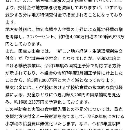
ること、また、地方揮発油税の暫定税率が廃止されたことに
より、交付金や地方譲与税を減額しておりますが、いずれも
減少する分は地方特例交付金で措置されることになっており
ます。
地方交付税は、物価高騰や人件費の上昇による算定経費の増
を考慮し、2.2パーセント、約2億4,000万円増の109億6,633万
円としております。
また、国庫支出金では、「新しい地方経済・生活環境創生交
付金」が「地域未来交付金」となりましたが、令和8年度に
おける継続事業は、令和7年度の国補正予算で対応する方針
が示されており、本議会の令和7年度3月補正予算に計上した
ことから、約5億7,000万円と大きく減となっております。
県支出金には、小学校における学校給食費の抜本的な負担軽
減による、児童ひとりにつき月額5,200円の国県補助を見込
み、約1億8,235万円を予算化しております。
この補助金と実際の食材購入費との不足分については、重点
支援地方交付金と一般財源を充てまして、令和8年度における
小学校の給食費は無償化いたします。なお、令和9年度以降