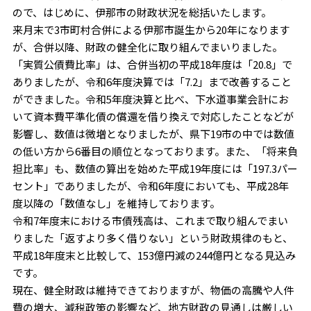
ので、はじめに、伊那市の財政状況を総括いたします。
来月末で3市町村合併による伊那市誕生から20年になります
が、合併以降、財政の健全化に取り組んでまいりました。
「実質公債費比率」は、合併当初の平成18年度は「20.8」で
ありましたが、令和6年度決算では「7.2」まで改善すること
ができました。令和5年度決算と比べ、下水道事業会計にお
いて資本費平準化債の償還を借り換えで対応したことなどが
影響し、数値は微増となりましたが、県下19市の中では数値
の低い方から6番目の順位となっております。また、「将来負
担比率」も、数値の算出を始めた平成19年度には「197.3パー
セント」でありましたが、令和6年度においても、平成28年
度以降の「数値なし」を維持しております。
令和7年度末における市債残高は、これまで取り組んでまい
りました「返すより多く借りない」という財政規律のもと、
平成18年度末と比較して、153億円減の244億円となる見込み
です。
現在、健全財政は維持できておりますが、物価の高騰や人件
費の増大、減税政策の影響など、地方財政の見通しは厳しい