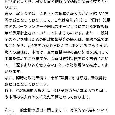
につきましては、財源も含め継続的な検討が必要と考えてお
ります。
また、繰入金では、ふるさと応援基金繰入金が約4億7,800万
円の減となっておりまして、これは令和7年度に（仮称）美原
防災スポーツセンターや国民スポーツ大会に向けた施設整備
等が予算計上されていたことによるものです。また、一般財
源の不足を補うための財政調整基金の繰入は、骨格予算であ
ることから、約3億円の減を見込んでいるところであります。
歳入の最後に、市債は、交付税措置率の高い起債を活用して
事業を進めておりますが、臨時財政対策債を除く市債におい
て、「返すより多く借りない」という財政規律を維持してま
いります。
なお、臨時財政対策債は、令和7年度に引き続き、新規発行
額ゼロとなっております。
以上、令和8年度の歳入は、骨格予算のため基金の取り崩し
や市債の借入れ等を抑えた予算となっております。
次に、一般会計の歳出に関しまして、特徴的な内容について