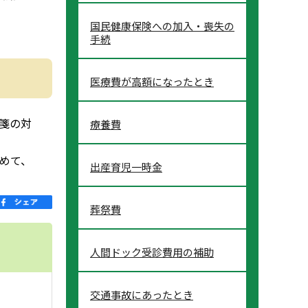
国民健康保険への加入・喪失の
手続
医療費が高額になったとき
箋の対
療養費
めて、
出産育児一時金
葬祭費
人間ドック受診費用の補助
交通事故にあったとき