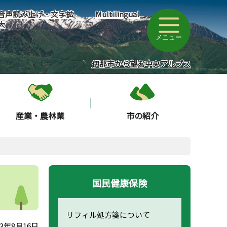
音声読み上げ・文字拡
Multilingual
大
メニュー
伊那市から望む中央アルプス
産業・農林業
市の紹介
国民健康保険
リフィル処方箋について
3年8月16日