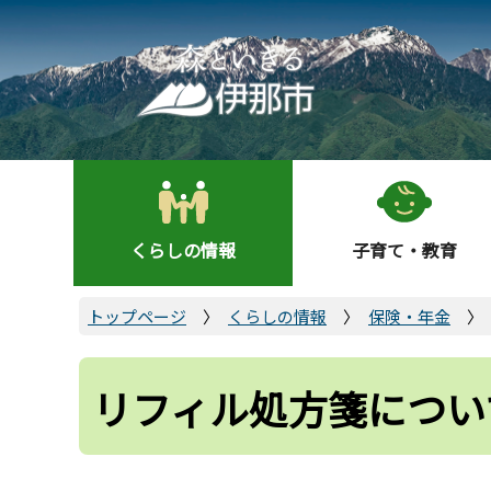
こ
の
ペ
ー
ジ
の
先
頭
くらしの情報
子育て・教育
で
す
トップページ
くらしの情報
保険・年金
リフィル処方箋につい