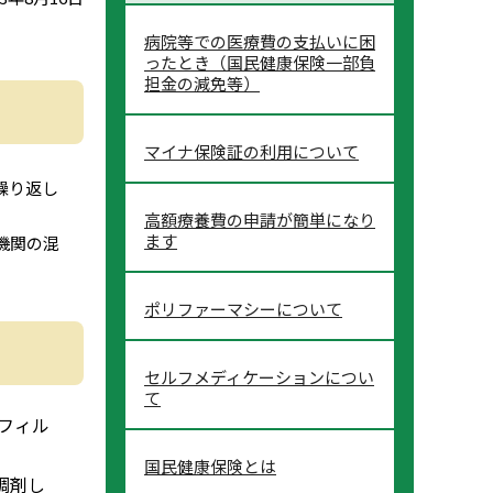
病院等での医療費の支払いに困
ったとき（国民健康保険一部負
担金の減免等）
マイナ保険証の利用について
繰り返し
高額療養費の申請が簡単になり
ます
機関の混
ポリファーマシーについて
セルフメディケーションについ
て
フィル
国民健康保険とは
調剤し