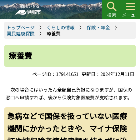
こ
の
ペ
ー
トップページ
くらしの情報
保険・年金
国民健康保険
療養費
ジ
の
先
療養費
頭
で
ページID：179141651
更新日：2024年12月11日
す
次の場合にはいったん全額自己負担になりますが、国保の
窓口へ申請すれば、後から保険対象医療費が支給されます。
急病などで国保を扱っていない医療
機関にかかったときや、マイナ保険