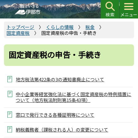
こ
の
ペ
ー
トップページ
くらしの情報
税金
固定資産税
固定資産税の申告・手続き
ジ
の
先
固定資産税の申告・手続き
頭
で
す
地方税法第422条の3の通知書廃止について
中小企業等経営強化法に基づく固定資産税の特例措置に
ついて（地方税法附則第15条43項）
窓口で発行できる各種証明等について
納税義務者（課税される人）の変更について