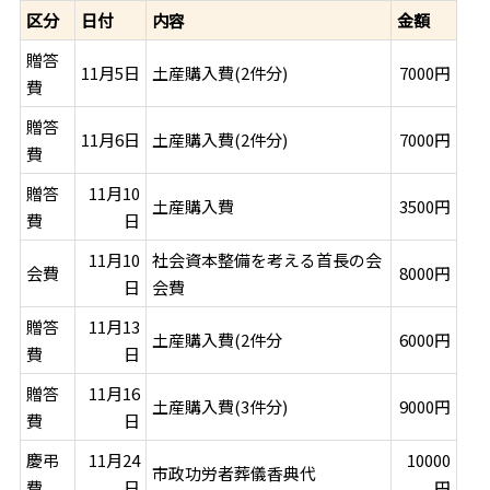
区分
日付
内容
金額
贈答
11月5日
土産購入費(2件分)
7000円
費
贈答
11月6日
土産購入費(2件分)
7000円
費
贈答
11月10
土産購入費
3500円
費
日
11月10
社会資本整備を考える首長の会
会費
8000円
日
会費
贈答
11月13
土産購入費(2件分
6000円
費
日
贈答
11月16
土産購入費(3件分)
9000円
費
日
慶弔
11月24
10000
市政功労者葬儀香典代
費
日
円