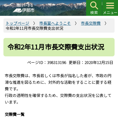
こ
の
ペ
ー
トップページ
市長室へようこそ
市長交際費
令和2年11月市長交際費支出状況
ジ
の
先
令和2年11月市長交際費支出状況
頭
で
ページID：398313196
更新日：2020年12月15日
す
市長交際費は、市長若しくは市長が指名した者が、市政の円
滑な推進を図るために、対外的な活動をすることに要する経
費です。
行政の透明性を確保するため、交際費の支出状況を公表して
います。
交際費一覧