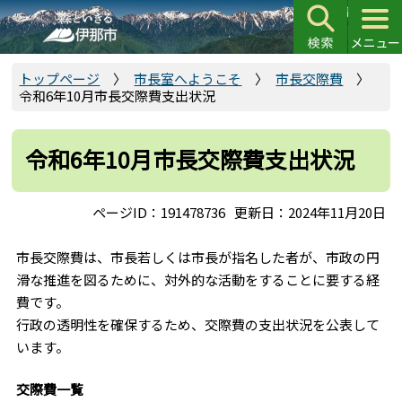
こ
の
ペ
ー
トップページ
市長室へようこそ
市長交際費
令和6年10月市長交際費支出状況
ジ
の
先
令和6年10月市長交際費支出状況
頭
で
ページID：191478736
更新日：2024年11月20日
す
市長交際費は、市長若しくは市長が指名した者が、市政の円
滑な推進を図るために、対外的な活動をすることに要する経
費です。
行政の透明性を確保するため、交際費の支出状況を公表して
います。
交際費一覧