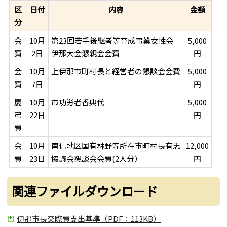
区
日付
内容
金額
分
会
10月
第23回若手後継者等育成事業女性会
5,000
費
2日
伊那大会懇親会会費
円
会
10月
上伊那市町村長と経営者の懇談会会費
5,000
費
7日
円
慶
10月
市功労者香典代
5,000
弔
22日
円
費
会
10月
南信地区国有林野等所在市町村長有志
12,000
費
23日
協議会懇談会会費(2人分）
円
関連ファイルダウンロード
伊那市長交際費支出基準（PDF：113KB）