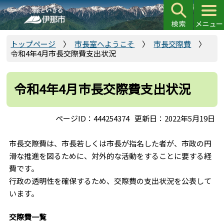
こ
の
ペ
ー
トップページ
市長室へようこそ
市長交際費
令和4年4月市長交際費支出状況
ジ
の
先
令和4年4月市長交際費支出状況
頭
で
ページID：444254374
更新日：2022年5月19日
す
市長交際費は、市長若しくは市長が指名した者が、市政の円
滑な推進を図るために、対外的な活動をすることに要する経
費です。
行政の透明性を確保するため、交際費の支出状況を公表して
います。
交際費一覧