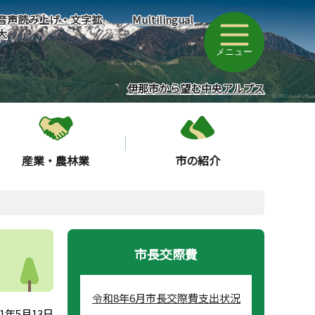
音声読み上げ・文字拡
Multilingual
大
メニュー
伊那市から望む中央アルプス
産業・農林業
市の紹介
市長交際費
令和8年6月市長交際費支出状況
1年5月13日