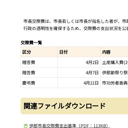
市長交際費は、市長若しくは市長が指名した者が、市
行政の透明性を確保するため、交際費の支出状況を公
交際費一覧
区分
日付
内容
贈答費
4月2日
土産購入費(
贈答費
4月7日
伊那節祭り祭
慶弔費
4月21日
市功労者香典
関連ファイルダウンロード
伊那市長交際費支出基準（PDF：113KB）