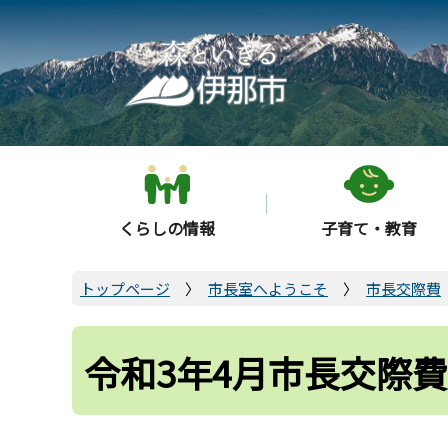
こ
の
ペ
ー
ジ
の
先
頭
くらしの情報
子育て・教育
で
す
トップページ
市長室へようこそ
市長交際費
令和3年4月市長交際