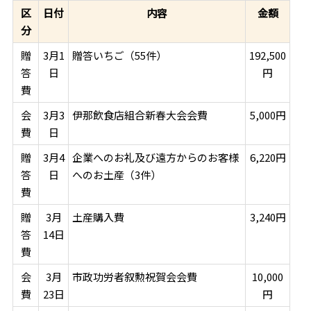
区
日付
内容
金額
分
贈
3月1
贈答いちご（55件）
192,500
答
日
円
費
会
3月3
伊那飲食店組合新春大会会費
5,000円
費
日
贈
3月4
企業へのお礼及び遠方からのお客様
6,220円
答
日
へのお土産（3件）
費
贈
3月
土産購入費
3,240円
答
14日
費
会
3月
市政功労者叙勲祝賀会会費
10,000
費
23日
円