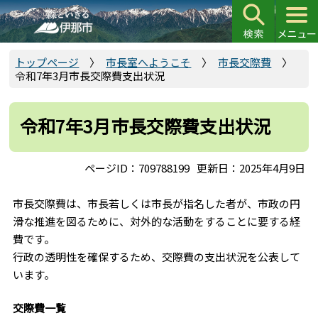
こ
の
ペ
ー
トップページ
市長室へようこそ
市長交際費
令和7年3月市長交際費支出状況
ジ
の
先
令和7年3月市長交際費支出状況
頭
で
ページID：709788199
更新日：2025年4月9日
す
市長交際費は、市長若しくは市長が指名した者が、市政の円
滑な推進を図るために、対外的な活動をすることに要する経
費です。
行政の透明性を確保するため、交際費の支出状況を公表して
います。
交際費一覧