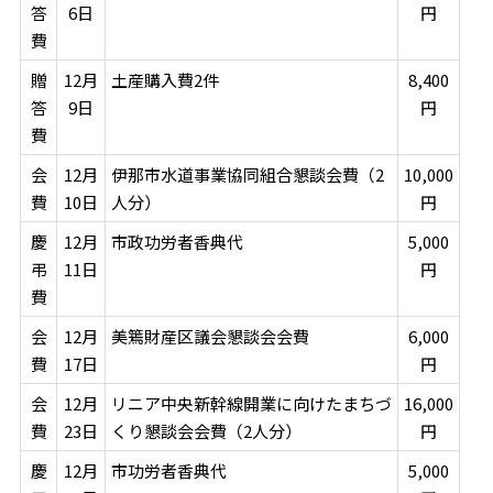
答
6日
円
費
贈
12月
土産購入費2件
8,400
答
9日
円
費
会
12月
伊那市水道事業協同組合懇談会費（2
10,000
費
10日
人分）
円
慶
12月
市政功労者香典代
5,000
弔
11日
円
費
会
12月
美篶財産区議会懇談会会費
6,000
費
17日
円
会
12月
リニア中央新幹線開業に向けたまちづ
16,000
費
23日
くり懇談会会費（2人分）
円
慶
12月
市功労者香典代
5,000