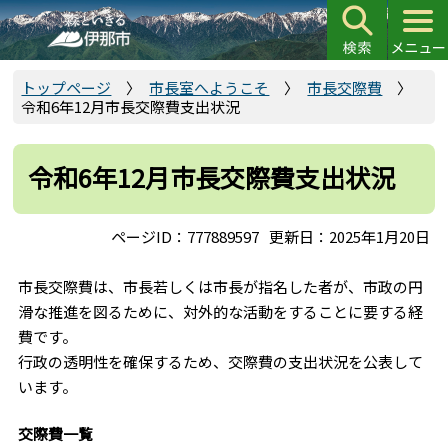
こ
の
ペ
ー
トップページ
市長室へようこそ
市長交際費
令和6年12月市長交際費支出状況
ジ
の
先
令和6年12月市長交際費支出状況
頭
で
ページID：777889597
更新日：2025年1月20日
す
市長交際費は、市長若しくは市長が指名した者が、市政の円
滑な推進を図るために、対外的な活動をすることに要する経
費です。
行政の透明性を確保するため、交際費の支出状況を公表して
います。
交際費一覧