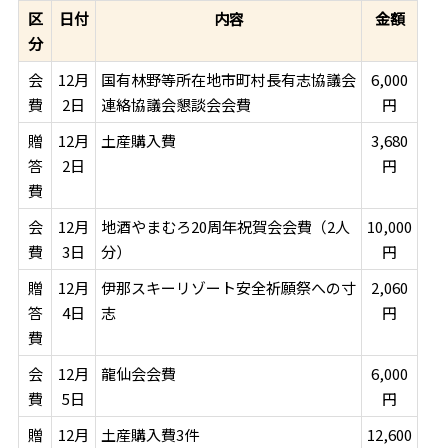
区
日付
内容
金額
分
会
12月
国有林野等所在地市町村長有志協議会
6,000
費
2日
連絡協議会懇談会会費
円
贈
12月
土産購入費
3,680
答
2日
円
費
会
12月
地酒やまむろ20周年祝賀会会費（2人
10,000
費
3日
分）
円
贈
12月
伊那スキーリゾート安全祈願祭への寸
2,060
答
4日
志
円
費
会
12月
龍仙会会費
6,000
費
5日
円
贈
12月
土産購入費3件
12,600