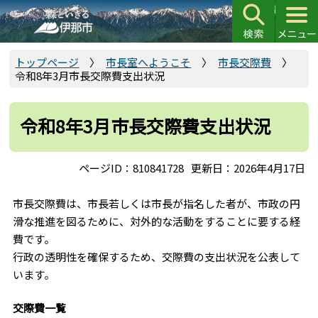
こ
の
ペ
ー
トップページ
市長室へようこそ
市長交際費
令和8年3月市長交際費支出状況
ジ
の
先
令和8年3月市長交際費支出状況
頭
で
ページID：810841728
更新日：2026年4月17日
す
市長交際費は、市長若しくは市長が指名した者が、市政の円
滑な推進を図るために、対外的な活動をすることに要する経
費です。
行政の透明性を確保するため、交際費の支出状況を公表して
います。
交際費一覧