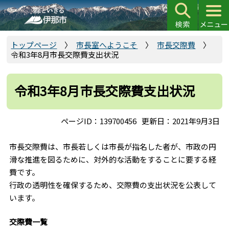
こ
の
ペ
ー
トップページ
市長室へようこそ
市長交際費
令和3年8月市長交際費支出状況
ジ
の
先
令和3年8月市長交際費支出状況
頭
で
ページID：139700456
更新日：2021年9月3日
す
市長交際費は、市長若しくは市長が指名した者が、市政の円
滑な推進を図るために、対外的な活動をすることに要する経
費です。
行政の透明性を確保するため、交際費の支出状況を公表して
います。
交際費一覧