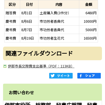
区分
日付
内容
金額
贈答費
8月1日
土産購入費(3件分）
6480円
慶弔費
8月6日
市功労者香典代
10000円
慶弔費
8月7日
市功労者香典代
5000円
慶弔費
8月19日
市功労者生花代
16500円
関連ファイルダウンロード
伊那市長交際費支出基準（PDF：113KB）
お問い合わせ
伊那市役所 総務部 秘書広報課 秘書