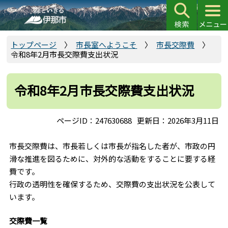
こ
の
ペ
ー
トップページ
市長室へようこそ
市長交際費
令和8年2月市長交際費支出状況
ジ
の
先
令和8年2月市長交際費支出状況
頭
で
ページID：247630688
更新日：2026年3月11日
す
市長交際費は、市長若しくは市長が指名した者が、市政の円
滑な推進を図るために、対外的な活動をすることに要する経
費です。
行政の透明性を確保するため、交際費の支出状況を公表して
います。
交際費一覧