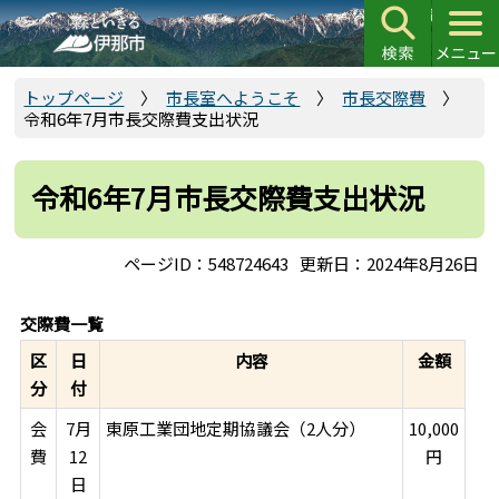
こ
の
ペ
ー
トップページ
市長室へようこそ
市長交際費
令和6年7月市長交際費支出状況
ジ
の
先
令和6年7月市長交際費支出状況
頭
で
ページID：548724643
更新日：2024年8月26日
す
交際費一覧
区
日
内容
金額
分
付
会
7月
東原工業団地定期協議会（2人分）
10,000
費
12
円
日