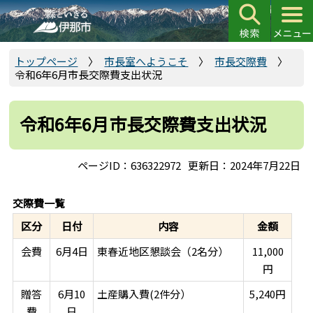
こ
の
ペ
ー
トップページ
市長室へようこそ
市長交際費
令和6年6月市長交際費支出状況
ジ
の
先
令和6年6月市長交際費支出状況
頭
で
ページID：636322972
更新日：2024年7月22日
す
交際費一覧
区分
日付
内容
金額
会費
6月4日
東春近地区懇談会（2名分）
11,000
円
贈答
6月10
土産購入費(2件分）
5,240円
費
日