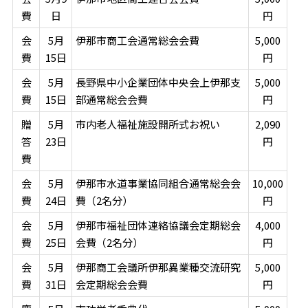
費
日
円
会
5月
伊那市商工会通常総会会費
5,000
費
15日
円
会
5月
長野県中小企業団体中央会上伊那支
5,000
費
15日
部通常総会会費
円
贈
5月
市内老人福祉施設開所式お祝い
2,090
答
23日
円
費
会
5月
伊那市水道事業協同組合通常総会会
10,000
費
24日
費（2名分）
円
会
5月
伊那市福祉団体連絡協議会定期総会
4,000
費
25日
会費（2名分）
円
会
5月
伊那商工会議所伊那異業種交流研究
5,000
費
31日
会定期総会会費
円