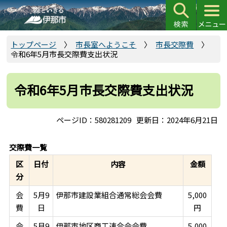
こ
の
ペ
ー
トップページ
市長室へようこそ
市長交際費
令和6年5月市長交際費支出状況
ジ
の
先
令和6年5月市長交際費支出状況
頭
で
ページID：580281209
更新日：2024年6月21日
す
交際費一覧
区
日付
内容
金額
分
会
5月9
伊那市建設業組合通常総会会費
5,000
費
日
円
会
5月9
伊那市地区商工連合会会費
5,000