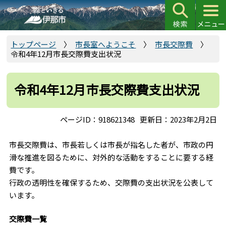
こ
の
ペ
ー
トップページ
市長室へようこそ
市長交際費
令和4年12月市長交際費支出状況
ジ
の
先
令和4年12月市長交際費支出状況
頭
で
ページID：918621348
更新日：2023年2月2日
す
市長交際費は、市長若しくは市長が指名した者が、市政の円
滑な推進を図るために、対外的な活動をすることに要する経
費です。
行政の透明性を確保するため、交際費の支出状況を公表して
います。
交際費一覧