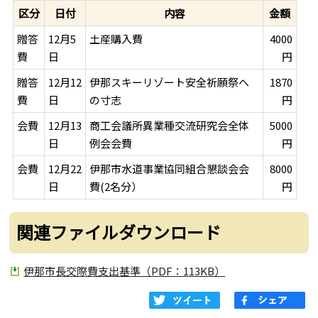
区分
日付
内容
金額
贈答
12月5
土産購入費
4000
費
日
円
贈答
12月12
伊那スキーリゾート安全祈願祭へ
1870
費
日
の寸志
円
会費
12月13
商工会議所異業種交流研究会全体
5000
日
例会会費
円
会費
12月22
伊那市水道事業協同組合懇談会会
8000
日
費(2名分）
円
関連ファイルダウンロード
伊那市長交際費支出基準（PDF：113KB）