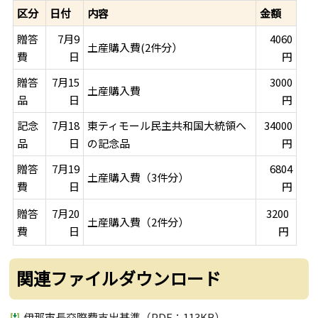
区分
日付
内容
金額
贈答
7月9
4060
土産購入費(2件分）
費
日
円
贈答
7月15
3000
土産購入費
品
日
円
記念
7月18
東ティモール民主共和国大統領へ
34000
品
日
の記念品
円
贈答
7月19
6804
土産購入費（3件分）
費
日
円
贈答
7月20
3200
土産購入費（2件分）
費
日
円
関連ファイルダウンロード
伊那市長交際費支出基準（PDF：113KB）