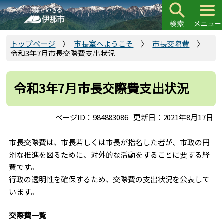
こ
の
ペ
ー
トップページ
市長室へようこそ
市長交際費
令和3年7月市長交際費支出状況
ジ
の
先
令和3年7月市長交際費支出状況
頭
で
ページID：984883086
更新日：2021年8月17日
す
市長交際費は、市長若しくは市長が指名した者が、市政の円
滑な推進を図るために、対外的な活動をすることに要する経
費です。
行政の透明性を確保するため、交際費の支出状況を公表して
います。
交際費一覧