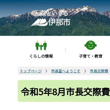
こ
の
ペ
ー
ジ
の
先
頭
くらしの情報
子育て・教育
で
す
トップページ
市長室へようこそ
市長交際費
令和5年8月市長交際