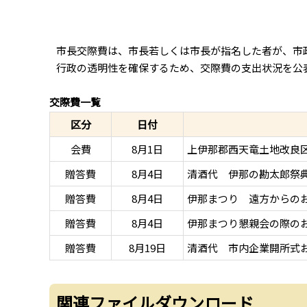
市長交際費は、市長若しくは市長が指名した者が、市
行政の透明性を確保するため、交際費の支出状況を公
交際費一覧
区分
日付
会費
8月1日
上伊那郡西天竜土地改良
贈答費
8月4日
清酒代 伊那の勘太郎祭
贈答費
8月4日
伊那まつり 遠方からの
贈答費
8月4日
伊那まつり懇親会の際の
贈答費
8月19日
清酒代 市内企業開所式
関連ファイルダウンロード