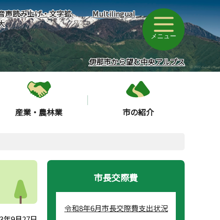
音声読み上げ・文字拡
Multilingual
大
メニュー
伊那市から望む中央アルプス
産業・農林業
市の紹介
市長交際費
令和8年6月市長交際費支出状況
3年9月27日