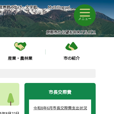
音声読み上げ・文字拡
Multilingual
大
メニュー
伊那市から望む中央アルプス
産業・農林業
市の紹介
市長交際費
令和8年6月市長交際費支出状況
5年8月22日