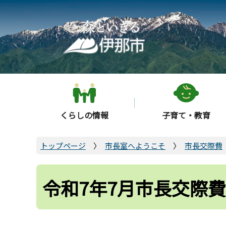
こ
の
ペ
ー
ジ
の
先
頭
くらしの情報
子育て・教育
で
す
トップページ
市長室へようこそ
市長交際費
令和7年7月市長交際