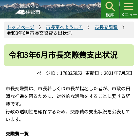
こ
の
ペ
ー
トップページ
市長室へようこそ
市長交際費
令和3年6月市長交際費支出状況
ジ
の
先
令和3年6月市長交際費支出状況
頭
で
ページID：178835852
更新日：2021年7月5日
す
市長交際費は、市長若しくは市長が指名した者が、市政の円
滑な推進を図るために、対外的な活動をすることに要する経
費です。
行政の透明性を確保するため、交際費の支出状況を公表して
います。
交際費一覧