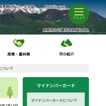
音声読み上げ・文字拡
Multilingual
大
メニュー
伊那市から望む中央アルプス
産業・農林業
市の紹介
について
マイナンバーカード
マイナンバーカードについて
6年2月13日