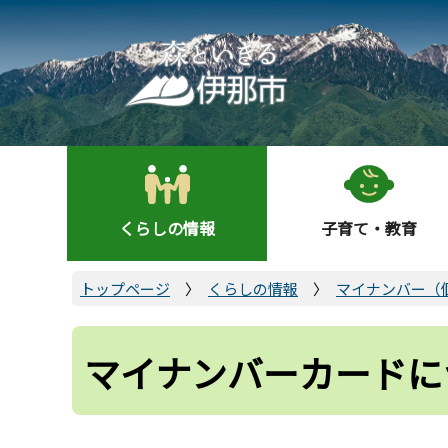
こ
の
ペ
ー
ジ
の
先
頭
くらしの情報
子育て・教育
で
す
トップページ
くらしの情報
マイナンバー（
マイナンバーカードに