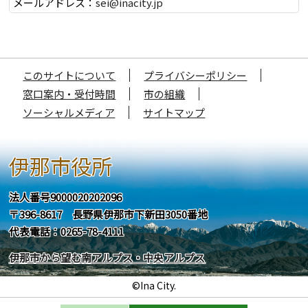
メールアドレス：
sei@inacity.jp
このサイトについて
プライバシーポリシー
窓口案内・受付時間
市の組織
ソーシャルメディア
サイトマップ
伊那市役所
法人番号9000020202096
〒396-8617 長野県伊那市下新田3050番地
代表電話：0265-78-4111
伊那市から望む南アルプス・中央アルプス
©Ina City.