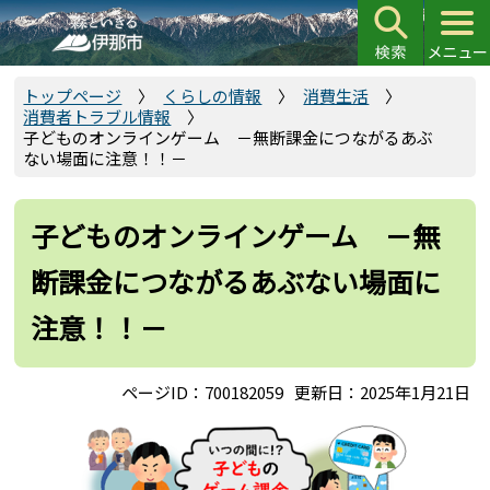
こ
の
ペ
ー
トップページ
くらしの情報
消費生活
消費者トラブル情報
ジ
子どものオンラインゲーム －無断課金につながるあぶ
の
ない場面に注意！！－
先
頭
子どものオンラインゲーム －無
で
す
断課金につながるあぶない場面に
注意！！－
ページID：700182059
更新日：2025年1月21日